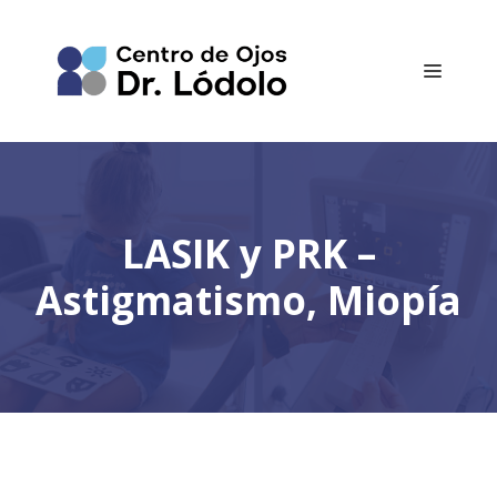
Saltar
al
contenido
Menú
LASIK y PRK –
Astigmatismo, Miopía